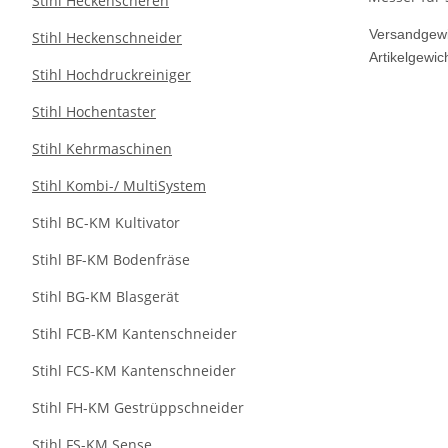
Stihl Heckenscheren
Versandgewi
Stihl Heckenschneider
Artikelgewich
Stihl Hochdruckreiniger
Stihl Hochentaster
Stihl Kehrmaschinen
Stihl Kombi-/ MultiSystem
Stihl BC-KM Kultivator
Stihl BF-KM Bodenfräse
Stihl BG-KM Blasgerät
Stihl FCB-KM Kantenschneider
Stihl FCS-KM Kantenschneider
Stihl FH-KM Gestrüppschneider
Stihl FS-KM Sense