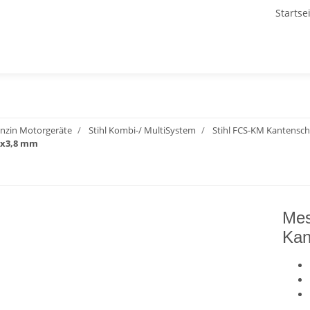
Startse
 Benzin Motorgeräte
Stihl Kombi-/ MultiSystem
Stihl FCS-KM Kantensch
0x3,8 mm
Mes
Kan