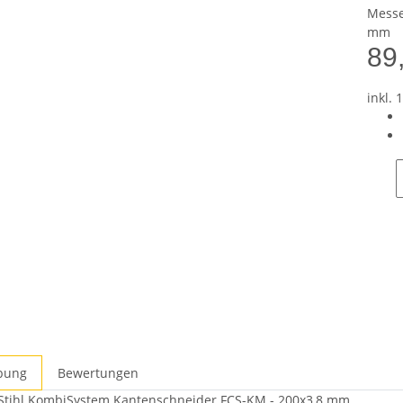
Messe
mm
89
inkl. 
bung
Bewertungen
 Stihl KombiSystem Kantenschneider FCS-KM - 200x3,8 mm