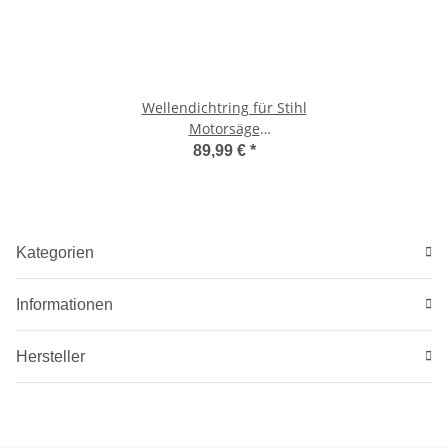
Wellendichtring für Stihl
Motorsäge
031/030/032/028/038 -
89,99 €
*
Zündungsseite
Kategorien
Informationen
Hersteller