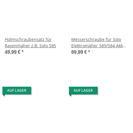
Holmschraubensatz für
Messerschraube für Solo
Rasenmäher z.B. Solo 585
Elektromäher 589/584 Akku
NL
49,99 €
*
89,99 €
*
AUF LAGER
AUF LAGER