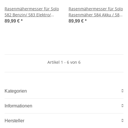
Rasenmähermesser für Solo
Rasenmähermesser für Solo
582 Benzin/ 583 Elektro/
Rasenmäher 584 Akku / 584
585/ 585 H /589 Elektro/Brill
Elektro - NL
89,99 €
*
89,99 €
*
Artikel 1 - 6 von 6
Kategorien
Informationen
Hersteller