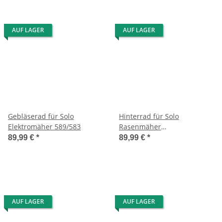
AUF LAGER
AUF LAGER
Gebläserad für Solo
Hinterrad für Solo
Elektromäher 589/583
Rasenmäher
546/582/585/550/589/583
89,99 €
*
89,99 €
*
AUF LAGER
AUF LAGER