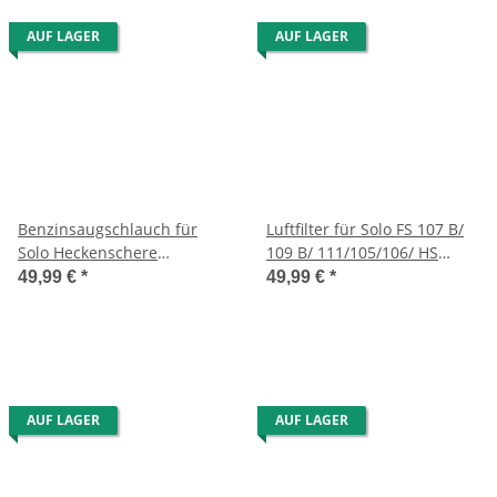
AUF LAGER
AUF LAGER
Benzinsaugschlauch für
Luftfilter für Solo FS 107 B/
Solo Heckenschere
109 B/ 111/105/106/ HS
162/160/161
162/160/161
49,99 €
*
49,99 €
*
AUF LAGER
AUF LAGER