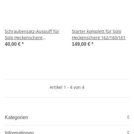
Schraubensatz-Auspuff für
Starter komplett für Solo
Solo Heckenschere
Heckenschere 162/160/161
162/160/161/ FS
40,00 €
*
149,00 €
*
105/106/117/121/129
Artikel 1 - 4 von 4
Kategorien
Informationen