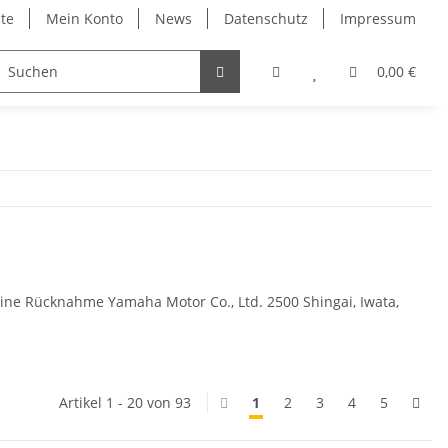
ite
Mein Konto
News
Datenschutz
Impressum
0,00 €
eine Rücknahme Yamaha Motor Co., Ltd. 2500 Shingai, Iwata,
Artikel 1 - 20 von 93
1
2
3
4
5