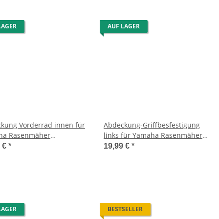
LAGER
AUF LAGER
kung Vorderrad innen für
Abdeckung-Griffbesfestigung
ha Rasenmäher
links für Yamaha Rasenmäher
46/553/553S/553SB
346 P/ 346 S/ 346 SE
9 €
*
19,99 €
*
LAGER
BESTSELLER