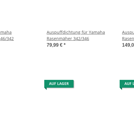
Yamaha
Auspuffdichtung für Yamaha
Auspu
46/342
Rasenmäher 342/346
Rasen
79,99 €
*
149,
AUF LAGER
AUF 