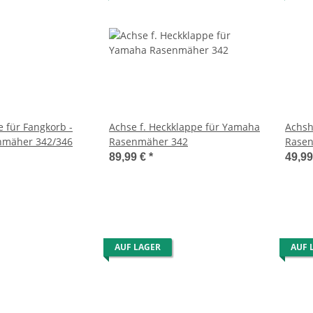
 für Fangkorb -
Achse f. Heckklappe für Yamaha
Achsh
mäher 342/346
Rasenmäher 342
Rasen
89,99 €
*
49,9
AUF LAGER
AUF 