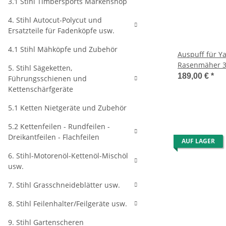
3.1 Stihl Timbersports Markenshop
4. Stihl Autocut-Polycut und
Ersatzteile für Fadenköpfe usw.
4.1 Stihl Mähköpfe und Zubehör
Auspuff für 
Rasenmäher 3
5. Stihl Sägeketten,
189,00 €
*
Führungsschienen und
Kettenschärfgeräte
5.1 Ketten Nietgeräte und Zubehör
5.2 Kettenfeilen - Rundfeilen -
Dreikantfeilen - Flachfeilen
AUF LAGER
6. Stihl-Motorenöl-Kettenöl-Mischöl
usw.
7. Stihl Grasschneideblätter usw.
8. Stihl Feilenhalter/Feilgeräte usw.
9. Stihl Gartenscheren