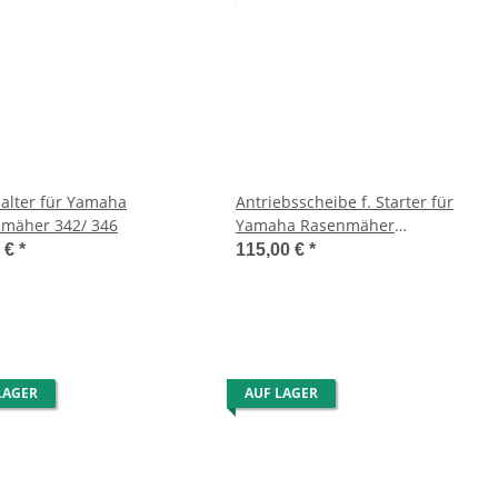
alter für Yamaha
Antriebsscheibe f. Starter für
mäher 342/ 346
Yamaha Rasenmäher
342P/342/S/342SE/342SR/346
9 €
*
115,00 €
*
usw.
LAGER
AUF LAGER