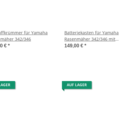
ffkrümmer für Yamaha
Batteriekasten für Yamaha
mäher 342/346
Rasenmäher 342/346 mit
Elektrostart
00 €
*
149,00 €
*
LAGER
AUF LAGER