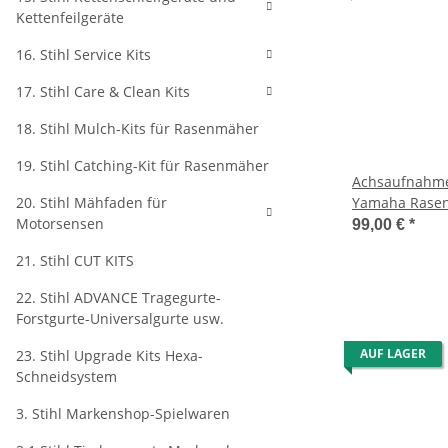
Kettenfeilgeräte
16. Stihl Service Kits
17. Stihl Care & Clean Kits
18. Stihl Mulch-Kits für Rasenmäher
19. Stihl Catching-Kit für Rasenmäher
Achsaufnahme
20. Stihl Mähfaden für
Yamaha Rasen
Motorsensen
99,00 €
*
21. Stihl CUT KITS
22. Stihl ADVANCE Tragegurte-
Forstgurte-Universalgurte usw.
AUF LAGER
23. Stihl Upgrade Kits Hexa-
Schneidsystem
3. Stihl Markenshop-Spielwaren