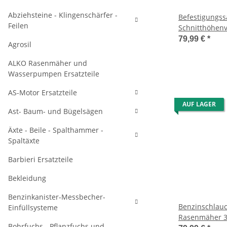
Abziehsteine - Klingenschärfer -
Befestigungssa
Feilen
Schnitthöhenv
Yamaha Rasen
79,99 €
*
Agrosil
ALKO Rasenmäher und
Wasserpumpen Ersatzteile
AS-Motor Ersatzteile
AUF LAGER
Ast- Baum- und Bügelsägen
Äxte - Beile - Spalthammer -
Spaltäxte
Barbieri Ersatzteile
Bekleidung
Benzinkanister-Messbecher-
Benzinschlau
Einfüllsysteme
Rasenmäher 3
Bohrfuchs - Pflanzfuchs und