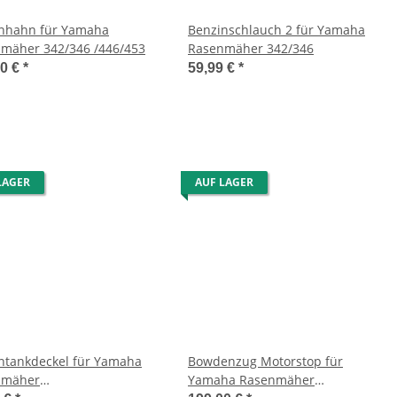
nhahn für Yamaha
Benzinschlauch 2 für Yamaha
mäher 342/346 /446/453
Rasenmäher 342/346
00 €
*
59,99 €
*
LAGER
AUF LAGER
ntankdeckel für Yamaha
Bowdenzug Motorstop für
nmäher
Yamaha Rasenmäher