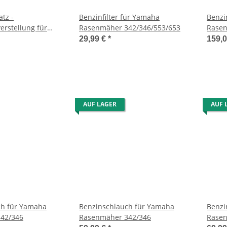
tz -
Benzinfilter für Yamaha
Benzi
erstellung für
Rasenmäher 342/346/553/653
Rasen
mäher 342 - NL
29,99 €
*
159,
AUF LAGER
AUF 
ch für Yamaha
Benzinschlauch für Yamaha
Benzi
42/346
Rasenmäher 342/346
Rase