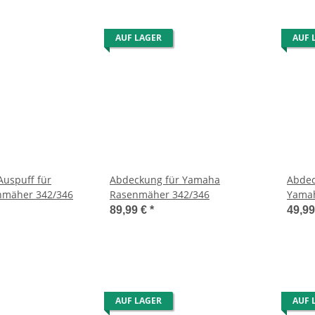
AUF LAGER
AUF 
Auspuff für
Abdeckung für Yamaha
Abdec
mäher 342/346
Rasenmäher 342/346
Yama
342/3
89,99 €
*
49,9
AUF LAGER
AUF 