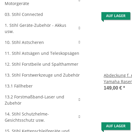
Motorgeräte
03. Stihl Connected
AUF LAGER
1. Stihl Geräte-Zubehör - Akkus
usw.
10. Stihl Astscheren
11. Stihl Astsägen und Teleskopsägen
12. Stihl Forstbeile und Spalthammer
13. Stihl Forstwerkzeuge und Zubehör
Abdeckung f. 
Yamaha Rasen
13.1 Fällheber
149,00 €
*
13.2 Forstmaßband-Laser und
Zubehör
14. Stihl Schutzhelme-
Gesichtsschutz usw.
AUF LAGER
15. Stihl Kettenschleifgeräte und