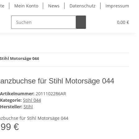
ite
Mein Konto
News
Datenschutz
Impressum
0,00 €
Stihl Motorsäge 044
tanzbuchse für Stihl Motorsäge 044
Artikelnummer:
2011102286AR
Kategorie:
Stihl 044
Hersteller:
Stihl
nzbuchse für Stihl Motorsäge 044
,99 €