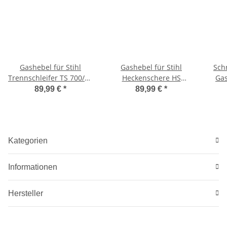
Gashebel für Stihl
Gashebel für Stihl
Sch
Trennschleifer TS 700/TS
Heckenschere HS
Gas
800
72/75/80
R
89,99 €
*
89,99 €
*
Kategorien
Informationen
Hersteller