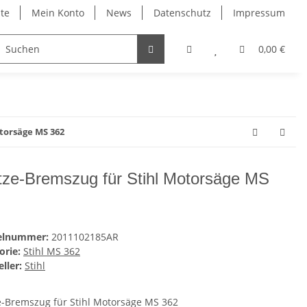
ite
Mein Konto
News
Datenschutz
Impressum
0,00 €
torsäge MS 362
tze-Bremszug für Stihl Motorsäge MS
kelnummer:
2011102185AR
orie:
Stihl MS 362
ller:
Stihl
e-Bremszug für Stihl Motorsäge MS 362