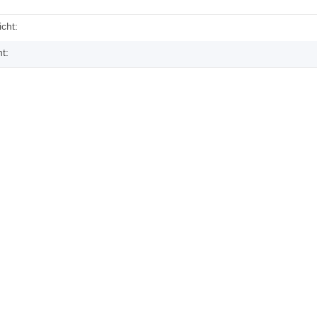
cht:
t: