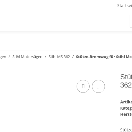
Startse
ägen
Stihl Motorsägen
Stihl MS 362
Stütze-Bremszug für Stihl Mo
Stü
362
Arti
Kateg
Herste
Stütz