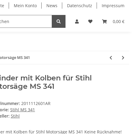
ite
Mein Konto
News
Datenschutz
Impressum
0,00 €
Motorsäge MS 341
inder mit Kolben für Stihl
torsäge MS 341
elnummer:
2011112601AR
orie:
Stihl MS 341
ller:
Stihl
der mit Kolben für Stihl Motorsäge MS 341 Keine Rücknahme!