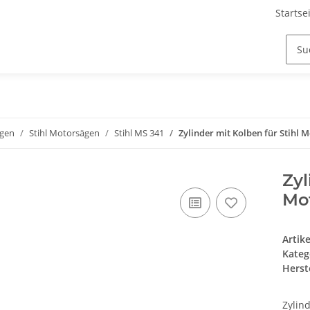
Startse
ägen
Stihl Motorsägen
Stihl MS 341
Zylinder mit Kolben für Stihl 
Zyl
Mo
Artik
Kateg
Herste
Zylin