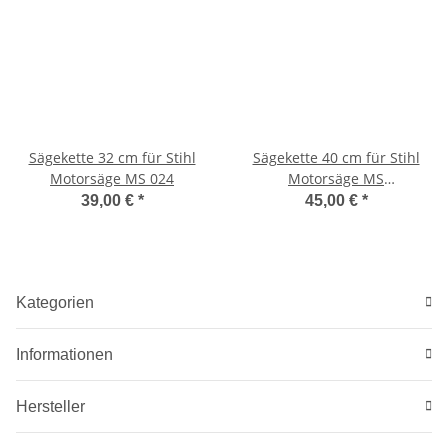
Sägekette 32 cm für Stihl
Sägekette 40 cm für Stihl
Motorsäge MS 024
Motorsäge MS
290/291/310/311/390/391/036/
39,00 €
*
45,00 €
*
Kategorien
Informationen
Hersteller