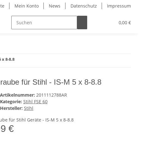
ite
Mein Konto
News
Datenschutz
Impressum
0,00 €
 x 8-8.8
raube für Stihl - IS-M 5 x 8-8.8
Artikelnummer:
2011112788AR
Kategorie:
Stihl FSE 60
Hersteller:
Stihl
be für Stihl Geräte - IS-M 5 x 8-8.8
99 €