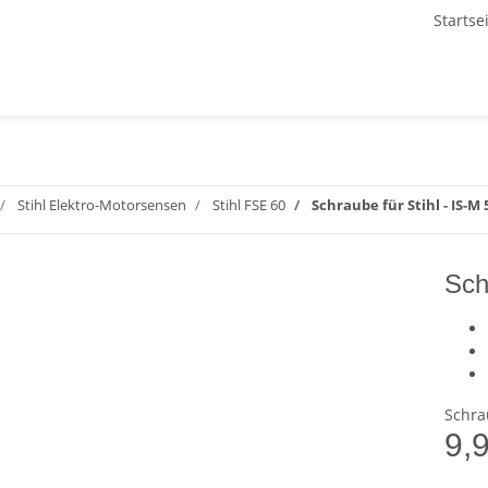
Startse
Stihl Elektro-Motorsensen
Stihl FSE 60
Schraube für Stihl - IS-M 5
Sch
Schrau
9,