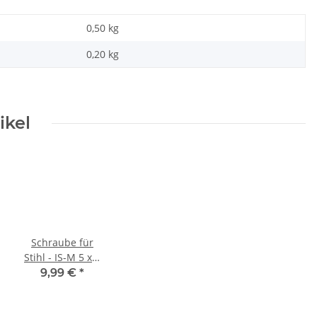
0,50 kg
0,20
kg
ikel
Schraube für
Stihl - IS-M 5 x 6
- 10.9
9,99 €
*