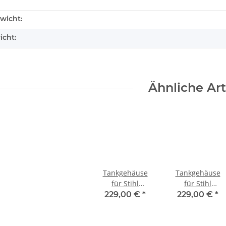
wicht:
icht:
Ähnliche Art
Tankgehäuse
Tankgehäuse
für Stihl
für Stihl
Motorsäge 044
Motorsäge MS
229,00 €
*
229,00 €
*
241 C-M VW