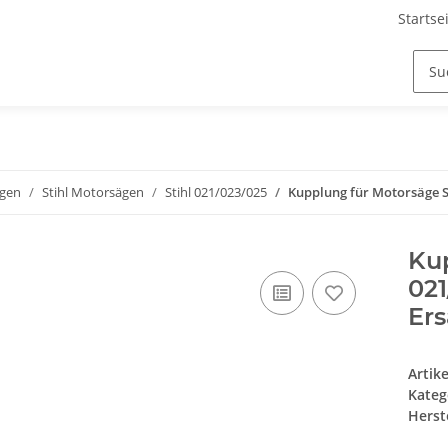
Startse
ägen
Stihl Motorsägen
Stihl 021/023/025
Kupplung für Motorsäge Sti
Kup
021
Ers
Artik
Kateg
Herste