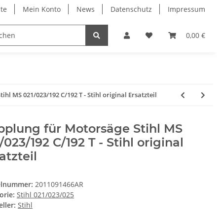
ite
Mein Konto
News
Datenschutz
Impressum
0,00 €
hl MS 021/023/192 C/192 T - Stihl original Ersatzteil
plung für Motorsäge Stihl MS
/023/192 C/192 T - Stihl original
atzteil
elnummer:
2011091466AR
orie:
Stihl 021/023/025
ller:
Stihl